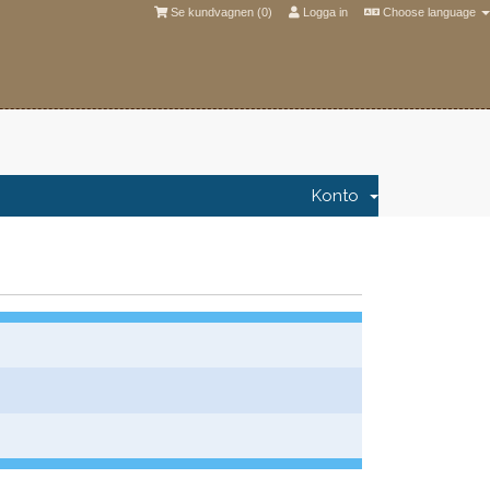
Se kundvagnen (
0
)
Logga in
Choose language
Konto