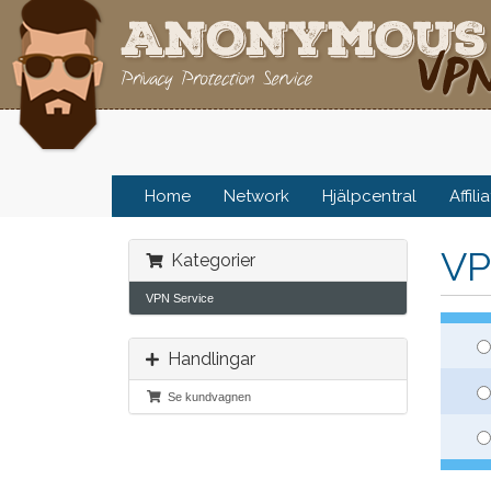
Home
Network
Hjälpcentral
Affili
VP
Kategorier
VPN Service
Handlingar
Se kundvagnen