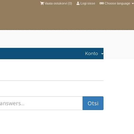
Vaata ostukorvi (
0
)
Logi sisse
Choose language
Konto