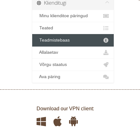
Klienditugi
Minu klienditoe päringud
Teated
Teadmistebaas
Allalaetav
Võrgu staatus
Ava päring
Download our VPN client: