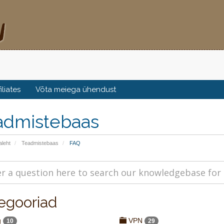
filiates
Võta meiega ühendust
admistebaas
aleht
Teadmistebaas
FAQ
egooriad
g
VPN
10
29