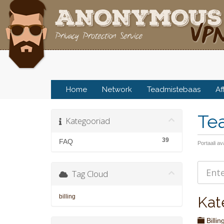
Home
Network
Teadmistebaas
Af
Te
Kategooriad
39
FAQ
Portaali av
Tag Cloud
billing
Kat
Billin