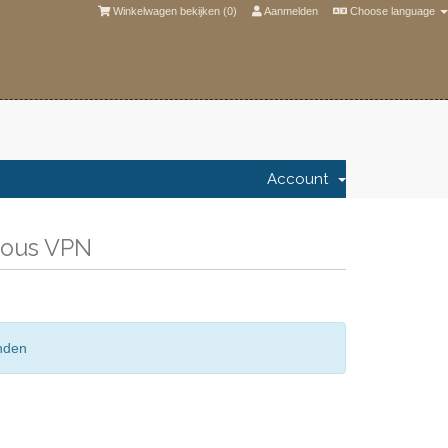
Winkelwagen bekijken (
0
)
Aanmelden
Choose language
Account
mous VPN
nden