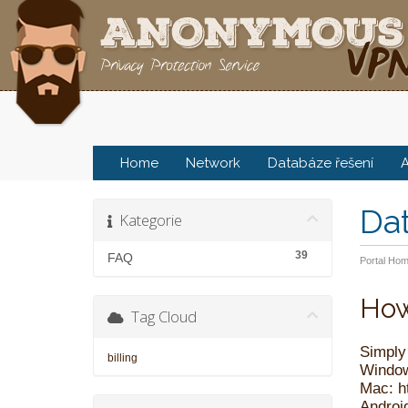
Home
Network
Databáze řešení
A
Da
Kategorie
39
FAQ
Portal Ho
How
Tag Cloud
Simply 
billing
Windo
Mac:
h
Androi