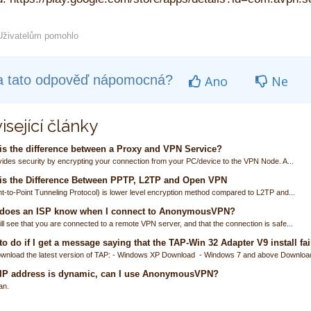
živatelům pomohlo
a tato odpověď nápomocná?
Ano
Ne
isející články
s the difference between a Proxy and VPN Service?
ides security by encrypting your connection from your PC/device to the VPN Node. A...
is the Difference Between PPTP, L2TP and Open VPN
t-to-Point Tunneling Protocol) is lower level encryption method compared to L2TP and...
does an ISP know when I connect to AnonymousVPN?
ll see that you are connected to a remote VPN server, and that the connection is safe...
o do if I get a message saying that the TAP-Win 32 Adapter V9 install fai
wnload the latest version of TAP: - Windows XP Download - Windows 7 and above Download
 IP address is dynamic, can I use AnonymousVPN?
an.