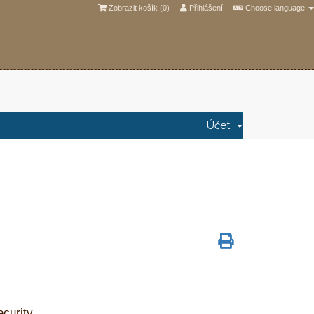
Zobrazit košík (
0
)
Přihlášení
Choose language
Účet
ecurity