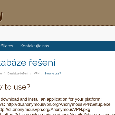
ffiliates
Kontaktujte nás
tabáze řešení
me
Databáze řešení
VPN
How to use?
 to use?
download and install an application for your platform:
ws:
http://dl.anonymousvpn.org/AnonymousVPNSetup.exe
ttp://dl.anonymousvpn.org/AnonymousVPN.pkg
d:
https://play.google.com/store/apps/details?id=com.avpn.s