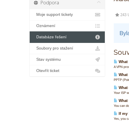
Podpora
Moje support tickety
243 U
Oznámení
Byl
Databáze řešení
Soubory pro stažení
Souv
Stav systému
What i
A VPN prov
Otevřít ticket
What 
PPTP (Poin
What 
Your ISP wi
What t
You can do
If my
Yes, you c